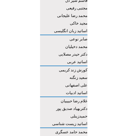
قاسم شیر دل
مجتبی رفیعی
محمد رضا علیجانی
مجید خاکی
اساتید زبان انگلیسی
صابر نوعی
محمد دخیلیان
دکتر حیدر مصلایی
اساتید عربی
کورش زند کریمی
سعید زنگنه
علی اصفهانی
اساتید ادبیات
غلام رضا حبیبیان
دکتربهیاد صدیق پور
حمیدزینلی
اساتید زیست شناسی
محمد حامد عسگری