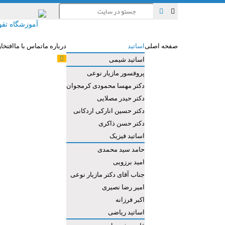
صفحه اصلی
اساتید
درباره ما
تماس با ما
افتخا
اساتید شیمی
پروفسور مازیار نوعی
دکتر مهسا محمودی کرمجوان
دکتر حیدر مصلایی
دکتر حسین انارکی اردکانی
دکتر حسن ذاکری
اساتید فیزیک
حامد سید محمدی
امید برزویی
جناب آقای دکتر مازیار نوعی
امیر رضا نصیری
اکبر فرزانه
اساتید ریاضی