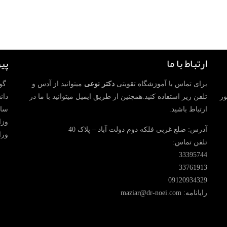
ارتباط با ما
پی
برای تماس با آموزشگاه تقویتی
دکتر نوعی
میتوانید از آدس و
گوگ
ور
تلفن زیر استفاده کنید.همچنین از طریق ایمیل میتوانید با ما در
دان
ارتباط باشید.
ساز
وزا
آدرس: ضلع غربی فلکه دوم دولت آباد – پلاک 40
وزا
تلفن تماس:
33395744
33761913
09120934329
رایانامه: maziar@dr-noei.com